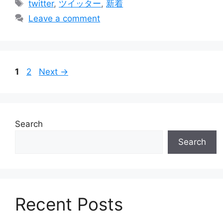
Tags
twitter
,
ツイッター
,
新着
Leave a comment
Page
Page
1
2
Next
→
Search
Search
Recent Posts