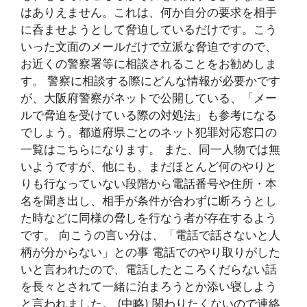
はありえません。これは、何か自分の要求を相手
に呑ませようとして脅迫しているだけです。こう
いった文面のメールだけで立派な脅迫ですので、
お近くの警察署等に相談されることをお勧めしま
す。 警察に相談する際にどんな情報が必要かです
が、大阪府警察がネットで公開している、「メー
ルで脅迫を受けている際の対処法」も参考になる
でしょう。都道府県ごとのネット犯罪対応窓口の
一覧はこちらになります。 また、同一人物では無
いようですが、他にも、まだほとんど何のやりと
りも行なっていない段階から電話番号や住所・本
名を聞き出し、相手が条件が合わずに断ろうとし
た時などに同様の脅しを行なう者が存在するよう
です。 向こうの言い分は、「電話で話さないと人
柄が分からない」との事 電話でのやり取りがした
いと言われたので、電話したところくだらない話
を長々とされて一緒に泊まろうとか添い寝しよう
と言われました。 (中略) 関わりたくないので連絡