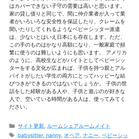
はカバーできない子守の需要は高いと思います。
家の貸し借りと同じで、間に仲介業者が入って業
者がいろいろな安全性を保証したり、クレームを
聞いたりしてくれるようなベビーシッター派遣
は、少ないとはいえ日本にも存在します。ただ、
この手のものはかなり高額になり、一般家庭で頻
繁に使うのは難しいようにも思います。 アメリカ
のように、高校生などがバイトとしてベビーシッ
ターをする文化が広まれば、子供を持つ親とアル
バイトがしたい学生の両方にとってハッピーな結
びつきができるのではないでしょうか。 子供の世
話をした経験がある人や、子供と遊ぶのが好きな
人で、空いている時間がある人は、使ってみてく
ださい。
Categories
サイト更新
,
ルームシェアルームメイト
Tags
babysitter
,
nanny
,
オペア
,
ナニー
,
ベビーシッ