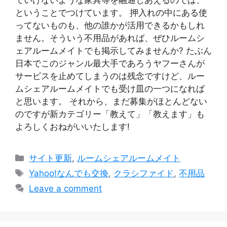
ということでつけています。 押入れの中にある使
ってないものも、他の誰かが活用できるかもしれ
ません。そういう不用品があれば、ぜひルームシ
ェアルームメイトでも掲示してみませんか? たぶん
日本でこのジャンル最大手であろうヤフーさんが
サービスを止めてしまうのは残念ですけど、ルー
ムシェアルームメイトでも受け皿の一つになれば
と思います。 それから、まだ募集がほとんどない
のですが新カテゴリー「教えて」「教えます」も
よろしくおねがいいたします!
Categories
サイト更新
,
ルームシェアルームメイト
Tags
Yahoo!なんでも交換
,
クラシファイド
,
不用品
Leave a comment