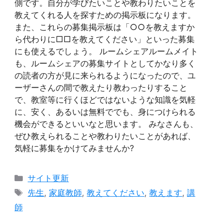
側です。自分が学びたいことや教わりたいことを
教えてくれる人を探すための掲示板になります。
また、これらの募集掲示板は「○○を教えますか
ら代わりに□□を教えてください」といった募集
にも使えるでしょう。 ルームシェアルームメイト
も、ルームシェアの募集サイトとしてかなり多く
の読者の方が見に来られるようになったので、ユ
ーザーさんの間で教えたり教わったりすること
で、教室等に行くほどではないような知識を気軽
に、安く、あるいは無料ででも、身につけられる
機会ができるといいなと思います。 みなさんも、
ぜひ教えられることや教わりたいことがあれば、
気軽に募集をかけてみませんか?
Categories
サイト更新
Tags
先生
,
家庭教師
,
教えてください
,
教えます
,
講
師