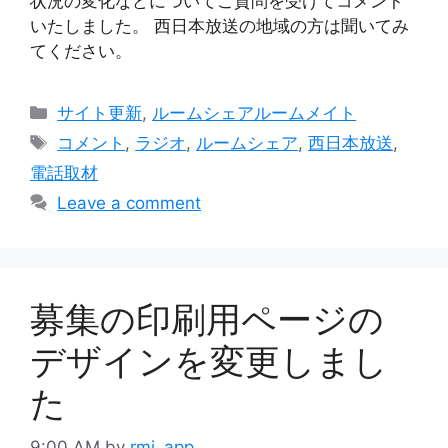
状況の変化などについてご質問を受けてコメント
いたしました。 西日本放送の地域の方は聞いてみ
てください。
Categories
サイト更新
,
ルームシェアルームメイト
Tags
コメント
,
ラジオ
,
ルームシェア
,
西日本放送
,
電話取材
Leave a comment
募集の印刷用ページの
デザインを変更しまし
た
9:00 AM
by
rmj_app