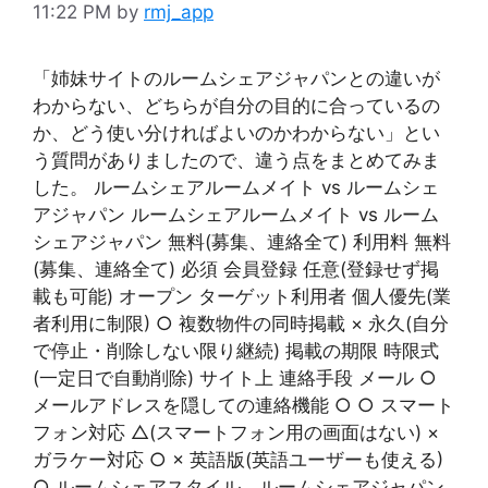
11:22 PM
by
rmj_app
「姉妹サイトのルームシェアジャパンとの違いが
わからない、どちらが自分の目的に合っているの
か、どう使い分ければよいのかわからない」とい
う質問がありましたので、違う点をまとめてみま
した。 ルームシェアルームメイト vs ルームシェ
アジャパン ルームシェアルームメイト vs ルーム
シェアジャパン 無料(募集、連絡全て) 利用料 無料
(募集、連絡全て) 必須 会員登録 任意(登録せず掲
載も可能) オープン ターゲット利用者 個人優先(業
者利用に制限) ○ 複数物件の同時掲載 × 永久(自分
で停止・削除しない限り継続) 掲載の期限 時限式
(一定日で自動削除) サイト上 連絡手段 メール ○
メールアドレスを隠しての連絡機能 ○ ○ スマート
フォン対応 △(スマートフォン用の画面はない) ×
ガラケー対応 ○ × 英語版(英語ユーザーも使える)
○ ルームシェアスタイル、ルームシェアジャパン