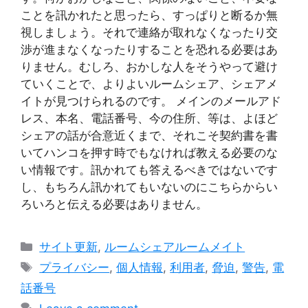
ことを訊かれたと思ったら、すっぱりと断るか無
視しましょう。それで連絡が取れなくなったり交
渉が進まなくなったりすることを恐れる必要はあ
りません。むしろ、おかしな人をそうやって避け
ていくことで、よりよいルームシェア、シェアメ
イトが見つけられるのです。 メインのメールアド
レス、本名、電話番号、今の住所、等は、よほど
シェアの話が合意近くまで、それこそ契約書を書
いてハンコを押す時でもなければ教える必要のな
い情報です。訊かれても答えるべきではないです
し、もちろん訊かれてもいないのにこちらからい
ろいろと伝える必要はありません。
Categories
サイト更新
,
ルームシェアルームメイト
Tags
プライバシー
,
個人情報
,
利用者
,
脅迫
,
警告
,
電
話番号