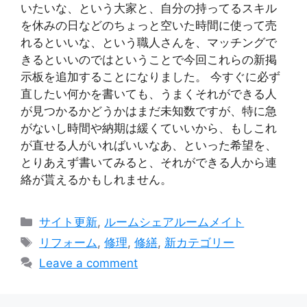
いたいな、という大家と、自分の持ってるスキル
を休みの日などのちょっと空いた時間に使って売
れるといいな、という職人さんを、マッチングで
きるといいのではということで今回これらの新掲
示板を追加することになりました。 今すぐに必ず
直したい何かを書いても、うまくそれができる人
が見つかるかどうかはまだ未知数ですが、特に急
がないし時間や納期は緩くていいから、もしこれ
が直せる人がいればいいなあ、といった希望を、
とりあえず書いてみると、それができる人から連
絡が貰えるかもしれません。
Categories
サイト更新
,
ルームシェアルームメイト
Tags
リフォーム
,
修理
,
修繕
,
新カテゴリー
Leave a comment